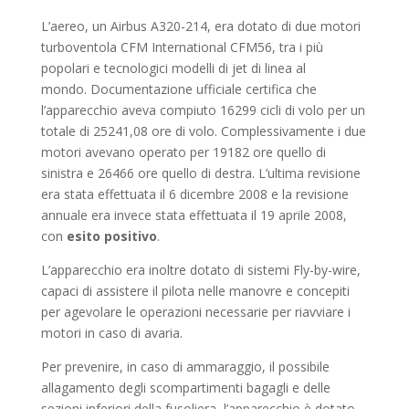
L’aereo, un Airbus A320-214, era dotato di due motori
turboventola CFM International CFM56, tra i più
popolari e tecnologici modelli di jet di linea al
mondo. Documentazione ufficiale certifica che
l’apparecchio aveva compiuto 16299 cicli di volo per un
totale di 25241,08 ore di volo. Complessivamente i due
motori avevano operato per 19182 ore quello di
sinistra e 26466 ore quello di destra. L’ultima revisione
era stata effettuata il 6 dicembre 2008 e la revisione
annuale era invece stata effettuata il 19 aprile 2008,
con
esito positivo
.
L’apparecchio era inoltre dotato di sistemi Fly-by-wire,
capaci di assistere il pilota nelle manovre e concepiti
per agevolare le operazioni necessarie per riavviare i
motori in caso di avaria.
Per prevenire, in caso di ammaraggio, il possibile
allagamento degli scompartimenti bagagli e delle
sezioni inferiori della fusoliera, l’apparecchio è dotato