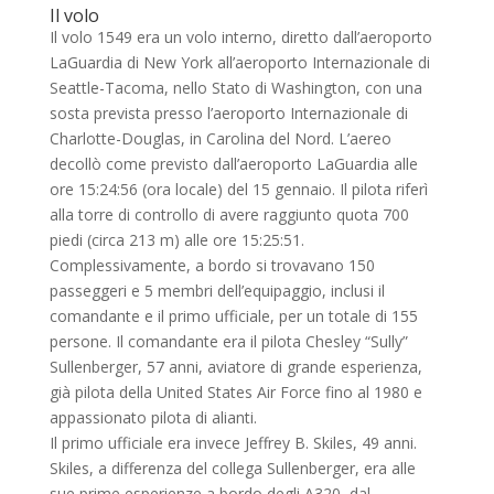
Il volo
Il volo 1549 era un volo interno, diretto dall’aeroporto
LaGuardia di New York all’aeroporto Internazionale di
Seattle-Tacoma, nello Stato di Washington, con una
sosta prevista presso l’aeroporto Internazionale di
Charlotte-Douglas, in Carolina del Nord. L’aereo
decollò come previsto dall’aeroporto LaGuardia alle
ore 15:24:56 (ora locale) del 15 gennaio. Il pilota riferì
alla torre di controllo di avere raggiunto quota 700
piedi (circa 213 m) alle ore 15:25:51.
Complessivamente, a bordo si trovavano 150
passeggeri e 5 membri dell’equipaggio, inclusi il
comandante e il primo ufficiale, per un totale di 155
persone. Il comandante era il pilota Chesley “Sully”
Sullenberger, 57 anni, aviatore di grande esperienza,
già pilota della United States Air Force fino al 1980 e
appassionato pilota di alianti.
Il primo ufficiale era invece Jeffrey B. Skiles, 49 anni.
Skiles, a differenza del collega Sullenberger, era alle
sue prime esperienze a bordo degli A320, dal