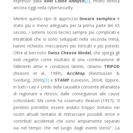
espresso dalla
Root Cause Analysis
[2]
, molto diffusa
ancora oggi nella cybersecurity.
Mentre questo tipo di approccio
lineare semplice
è
stato più o meno adeguato per la prima parte del XX
secolo, i sistemi socio-tecnici sempre più complicati e
intrattabili che si sono sviluppati nella seconda metà,
hanno richiesto meccanismi più intricati e più potenti.
Oltre al ben noto
Swiss Cheese Model
, che spiega gli
esiti negativi come risultato di una combinazione di
fallimenti attivi e condizioni latenti, citiamo
TRIPOD
(Reason et al., 1989),
AcciMap
(Rasmussen &
Svedung, 2000)
[3]
e
STAMP
(Leveson, 2004). Eppure,
in tutti i casi il credo della causalità consente all’analista
di ragionare a ritroso, dalle conseguenze alle cause
sottostanti. Ma come ha osservato Reason (1997), “il
pendolo potrebbe essere andato troppo lontano nei
nostri attuali tentativi di rintracciare possibili errori e
contributi accidentali che sono ampiamente separati
sia nel tempo che nel luogo dagli eventi stessi”. La